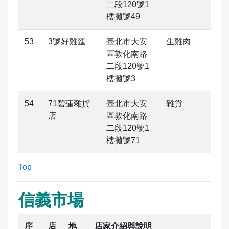
二段120號1
樓攤號49
3號好雞匯
臺北市大安
生雞肉
區敦化南路
二段120號1
樓攤號3
71碧蓮雜貨
臺北市大安
雜貨
店
區敦化南路
二段120號1
樓攤號71
Top
信義市場
序
店
地
店家介紹與說明