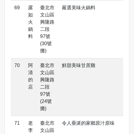
露
臺北市
嚴選美味火鍋料
如
文山區
火
興隆路
鍋
二段
料
97號
(30號
攤)
阿
臺北市
鮮甜美味甘蔗雞
清
文山區
的
興隆路
店
二段
97號
(24號
攤)
老
臺北市
令人垂涎的家鄉原汁原味
李
文山區