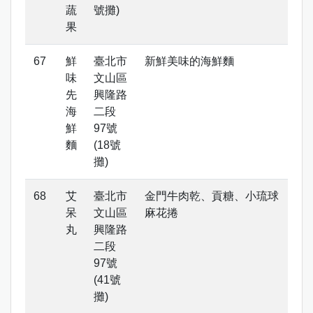
蔬
號攤)
果
鮮
臺北市
新鮮美味的海鮮麵
味
文山區
先
興隆路
海
二段
鮮
97號
麵
(18號
攤)
艾
臺北市
金門牛肉乾、貢糖、小琉球
呆
文山區
麻花捲
丸
興隆路
二段
97號
(41號
攤)