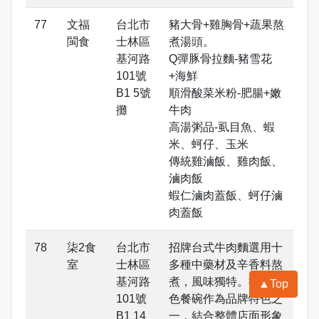
文福
台北市
豬大骨+雞胸骨+蔬果熬
閩食
士林區
煮湯頭。
基河路
Q彈豚骨拉麵-豬雪花
101號
+海鮮
B1 5號
順滑酸菜米粉-肥腸+嫩
攤
牛肉
高湯粥品-虱目魚、蝦
米、蚵仔、玉米
傳統雞滷飯、雞肉飯、
滷肉飯
蝦仁滷肉蓋飯、蚵仔滷
肉蓋飯
柒2食
台北市
招牌台式牛肉麵選用十
室
士林區
多種中藥材及辛香料熬
基河路
煮，風味獨特。搭配金
▲Top
101號
色餐碗作為品牌特色之
B1 14
一，結合整體店面形象