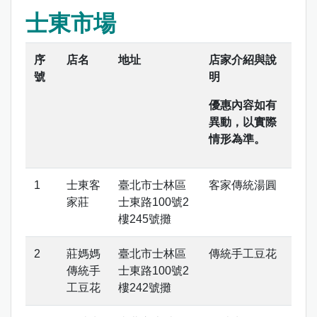
士東市場
序
店名
地址
店家介紹與說
號
明
優惠內容如有
異動，以實際
情形為準。
士東客
臺北市士林區
客家傳統湯圓
家莊
士東路100號2
樓245號攤
莊媽媽
臺北市士林區
傳統手工豆花
傳統手
士東路100號2
工豆花
樓242號攤