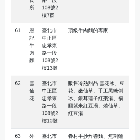
食
路一段
所
108號2
樓7攤
恩
臺北市
頂級牛肉麵的專家
記
中正區
牛
忠孝東
肉
路一段
麵
108號2
樓13攤
雪
臺北市
販售冷熱甜品 雪花冰、豆
仙
中正區
花、嫩仙草、手工黑糖刨
花
忠孝東
冰、銀耳蓮子紅棗湯、福
路一段
圓紫米紅豆湯、燒仙草、
108號2
紅豆湯
樓10攤
外
臺北市
眷村手抄炸醬麵、無刺鱸