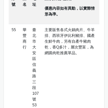
號
名
址
優惠內容如有異動，以實際情
形為準。
華
臺
主要販售各式火鍋肉片、牛羊
豐
北
排、西班牙伊比利豬排、國產
商
市
生鮮牛肉，另有自產牛豬肉
行
大
乾，香Q多汁，層次豐富，為
安
網購肉乾推薦單品。
區
信
義
路
三
段
107
號
53