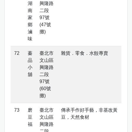
湖
興隆路
南
二段
家
97號
鄉
(47號
滷
攤)
味
蓁
臺北市
雜貨．零食．水餃專賣
品
文山區
小
興隆路
舖
二段
97號
(60號
攤)
磨
臺北市
傳承手作好手藝，非基改黃
豆
文山區
豆，天然食材
福
興隆路
二段