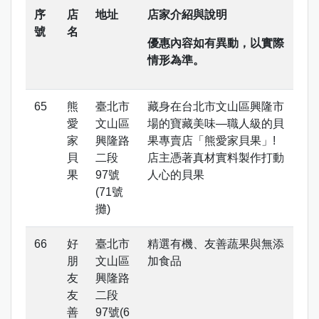
序
店
地址
店家介紹與說明
號
名
優惠內容如有異動，以實際
情形為準。
熊
臺北市
藏身在台北市文山區興隆市
愛
文山區
場的寶藏美味—職人級的貝
家
興隆路
果專賣店「熊愛家貝果」!
貝
二段
店主憑著真材實料製作打動
果
97號
人心的貝果
(71號
攤)
好
臺北市
精選有機、友善蔬果與無添
朋
文山區
加食品
友
興隆路
友
二段
善
97號(6