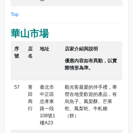
Top
華山市場
序
店
地址
店家介紹與說明
號
名
優惠內容如有異動，以實
際情形為準。
菁
臺北市
觀光客最愛的伴手禮，專
田
中正區
營在地受歡迎的產品，有
商
忠孝東
烏魚子、鳳梨酥、芒果
行
路一段
乾、鳳梨乾、牛軋糖
108號1
（餅）
樓A23