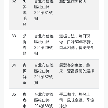
阿
台北市信義
新鮮溫體黑豬肉
興
區松山路
黑
294號31號
毛
攤
豬
鼎
台北市信義
遵循古法，每日現
香
區松山路
做，口味50年不變，
肉
294號29號
口耳相傳，傳統美食
鬆
攤
齊
台北市信義
嚴選各類生菜、蔬
樺
區松山路
果，豐富營養的選擇
鮮
294號32號
食
攤
嘟
台北市信義
手工咖啡、焗烤土
嘟
區松山路
司、風味拿鐵、季節
市
294號68號
冰沙