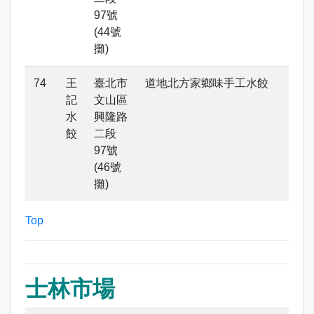
97號
(44號
攤)
王
臺北市
道地北方家鄉味手工水餃
記
文山區
水
興隆路
餃
二段
97號
(46號
攤)
Top
士林市場