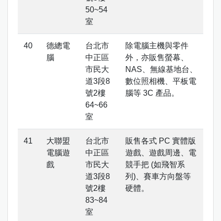
50~54
室
德總電
台北市
除電腦主機與零件
腦
中正區
外，亦販售螢幕、
市民大
NAS、無線基地台、
道3段8
數位照相機、平板電
號2樓
腦等 3C 產品。
64~66
室
大聯盟
台北市
販售各式 PC 實體版
電腦遊
中正區
遊戲、遊戲周邊、電
戲
市民大
競手把 (如飛智系
道3段8
列)、賽車方向盤等
號2樓
硬體。
83~84
室