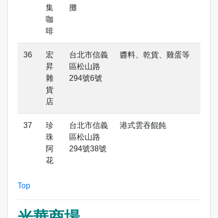
集
攤
咖
啡
宏
台北市信義
醬料、乾貨、雞蛋等
昇
區松山路
雜
294號6號
貨
店
珍
台北市信義
港式雲吞餛飩
珠
區松山路
阿
294號38號
花
Top
光華商場