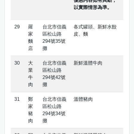
優惠內容如有異動，
以實際情形為準。
羅
台北市信義
各式罐頭、新鮮水餃
家
區松山路
皮、麵
麵
294號35號
店
攤
大
台北市信義
新鮮溫體牛肉
業
區松山路
牛
294號42號
肉
攤
鄭
台北市信義
溫體豬肉
家
區松山路
豬
294號34號
肉
攤