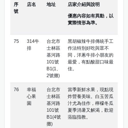
序
店名
地址
店家介紹與說明
號
優惠內容如有異動，以
實際情形為準。
314牛
台北市
黑胡椒辣牛排傳統手工
排
士林區
作法特別好吃與眾不
基河路
同，洋蔥牛排小朋友的
101號
最愛，有點酸甜口味最
B1(1、
佳。
2號攤)
幸福
台北市
當季新鮮水果，現點現
心果
士林區
炸營養美味。白玉苦瓜
園
基河路
汁尤為佳作，檸檬冬瓜
101號
夏季消暑又解渴，歡迎
B1(4號
蒞臨指教。
攤)