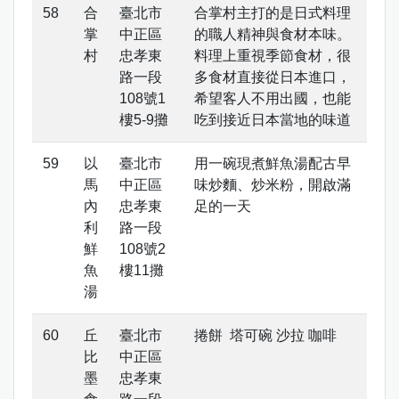
合
臺北市
合掌村主打的是日式料理
掌
中正區
的職人精神與食材本味。
村
忠孝東
料理上重視季節食材，很
路一段
多食材直接從日本進口，
108號1
希望客人不用出國，也能
樓5-9攤
吃到接近日本當地的味道
以
臺北市
用一碗現煮鮮魚湯配古早
馬
中正區
味炒麵、炒米粉，開啟滿
內
忠孝東
足的一天
利
路一段
鮮
108號2
魚
樓11攤
湯
丘
臺北市
捲餅 塔可碗 沙拉 咖啡
比
中正區
墨
忠孝東