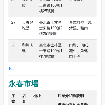
餃
士東路100號1
樓25號攤
天母好
臺北市士林區
各式熱炒、燒
吃點
士東路100號2
烤雞、豬肉
樓251號攤
和燁肉
臺北市士林區
肉鬆、肉紙、
鬆
士東路100號1
花生、魚鬆、
樓79號攤
肉干等
Top
永春市場
序
店
地址
店家介紹與說明
號
名