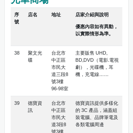
序
店名
地址
店家介紹與說明
號
優惠內容如有異動，
以實際情形為準。
聚文光
台北市
主要販售 UHD,
碟
中正區
BD,DVD（電影.電視
市民大
劇），光碟機，耳
道三段8
機，充電線……
號3樓
96-98室
德寶資
台北市
德寶資訊提供多樣化
訊
中正區
的 3C 產品，涵蓋組
市民大
裝電腦、品牌筆電及
道3段8
各類電腦周邊
號3樓