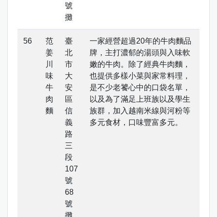
號
攤
范
臺
一家經營超過20年的牛肉麵品
姜
北
牌，主打濃郁的湯頭與入味軟
川
市
嫩的牛肉。除了經典牛肉麵，
味
大
也提供多樣小菜與家常料理，
牛
安
是不少老饕心中的口袋名單，
肉
區
以及為了滿足上班族以及學生
麵
信
族群，加入越南米線與河粉等
義
多元食材，口味豐富多元。
路
三
段
107
號
68
號
攤