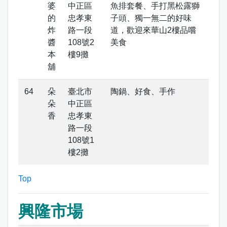
婆
中正區
魚排套餐、手打黑松露獅
的
忠孝東
子頭、獨一無二的好味
炸
路一段
道，歡迎來華山2樓品嚐
醬
108號2
美食
本
樓9攤
舖
朵
臺北市
陶鍋、好食、手作
朵
中正區
香
忠孝東
路一段
108號1
樓2攤
Top
興隆市場