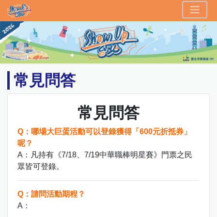
Show Up 台北
頁面頂端
跳到主要內容區塊
常見問答
常見問答
Q：哪場大巨蛋活動可以登錄獲得「600元折抵券」
呢？
A：凡持有《7/18、7/19中華職棒明星賽》門票之民
眾皆可登錄。
Q：請問活動期程？
A：